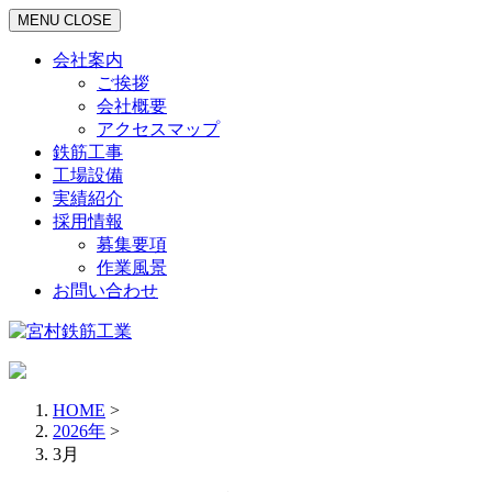
MENU
CLOSE
会社案内
ご挨拶
会社概要
アクセスマップ
鉄筋工事
工場設備
実績紹介
採用情報
募集要項
作業風景
お問い合わせ
HOME
>
2026年
>
3月