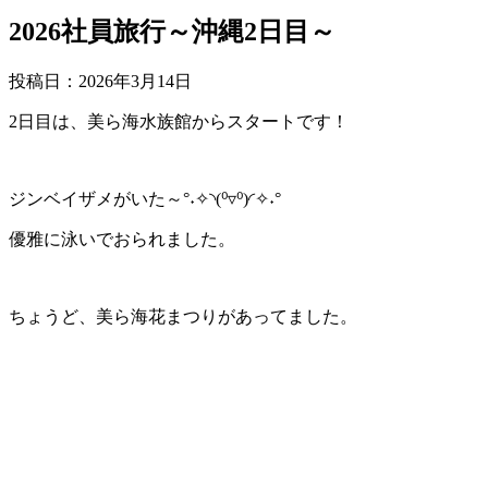
2026社員旅行～沖縄2日目～
投稿日：
2026年3月14日
2日目は、美ら海水族館からスタートです！
ジンベイザメがいた～°˖✧◝(⁰▿⁰)◜✧˖°
優雅に泳いでおられました。
ちょうど、美ら海花まつりがあってました。