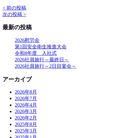
< 前の投稿
投
次の投稿 >
稿
最新の投稿
ナ
ビ
2026慰労会
第1回安全衛生推進大会
ゲ
令和8年度 入社式
ー
2026社員旅行～最終日～
2026社員旅行～2日目宴会～
シ
ョ
アーカイブ
ン
2026年8月
2026年7月
2026年4月
2026年3月
2026年2月
2025年8月
2025年3月
2025年1月