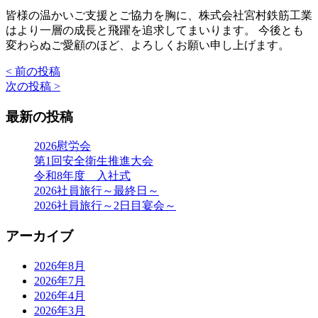
皆様の温かいご支援とご協力を胸に、株式会社宮村鉄筋工業
はより一層の成長と飛躍を追求してまいります。 今後とも
変わらぬご愛顧のほど、よろしくお願い申し上げます。
< 前の投稿
投
次の投稿 >
稿
最新の投稿
ナ
ビ
2026慰労会
第1回安全衛生推進大会
ゲ
令和8年度 入社式
ー
2026社員旅行～最終日～
2026社員旅行～2日目宴会～
シ
ョ
アーカイブ
ン
2026年8月
2026年7月
2026年4月
2026年3月